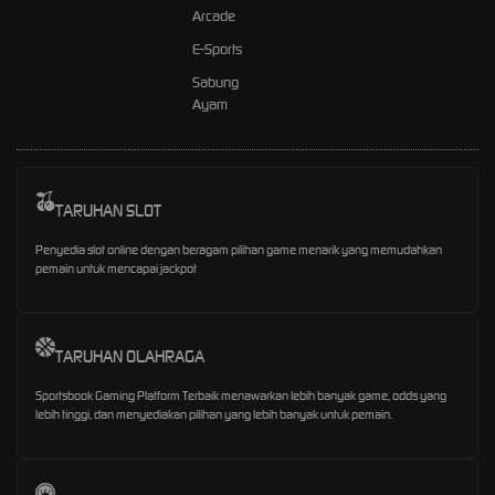
Arcade
E-Sports
Sabung
Ayam
TARUHAN SLOT
Penyedia slot online dengan beragam pilihan game menarik yang memudahkan
pemain untuk mencapai jackpot
TARUHAN OLAHRAGA
Sportsbook Gaming Platform Terbaik menawarkan lebih banyak game, odds yang
lebih tinggi, dan menyediakan pilihan yang lebih banyak untuk pemain.