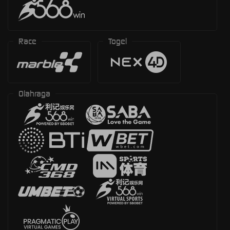
Race
Togel
Olahraga