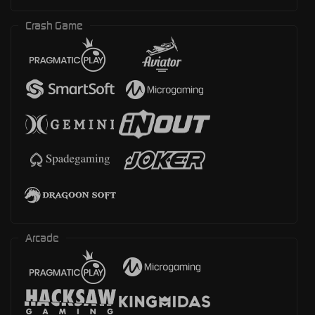
Crash Game
Arcade