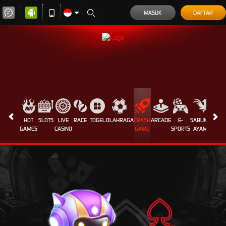
MASUK
DAFTAR
HOT
SLOTS
LIVE
RACE
TOGEL
OLAHRAGA
CRASH
ARCADE
E-
SABUNG
PROM
GAMES
CASINO
GAME
SPORTS
AYAM