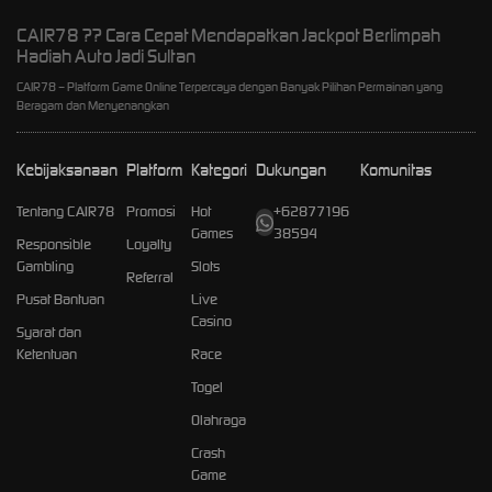
CAIR78 ?? Cara Cepat Mendapatkan Jackpot Berlimpah
Hadiah Auto Jadi Sultan
CAIR78 – Platform Game Online Terpercaya dengan Banyak Pilihan Permainan yang
Beragam dan Menyenangkan
Kebijaksanaan
Platform
Kategori
Dukungan
Komunitas
Tentang CAIR78
Promosi
Hot
+62877196
Games
38594
Responsible
Loyalty
Gambling
Slots
Referral
Pusat Bantuan
Live
Casino
Syarat dan
Ketentuan
Race
Togel
Olahraga
Crash
Game