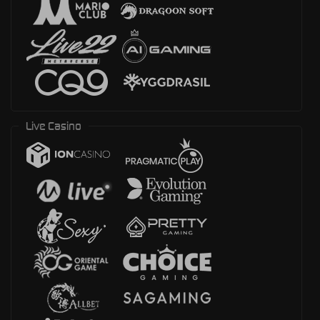
Live Casino