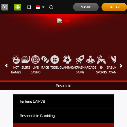
MASUK
DAFTAR
HOT
SLOTS
LIVE
RACE
TOGEL
OLAHRAGA
CRASH
ARCADE
E-
SABUNG
PROM
GAMES
CASINO
GAME
SPORTS
AYAM
Pusat Info
Tentang CAIR78
Responsible Gambling