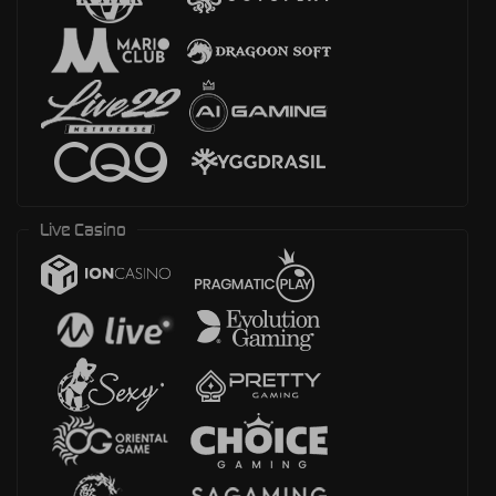
Live Casino