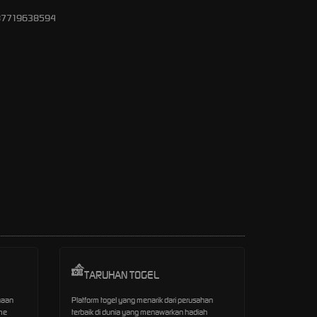
87719638594
TARUHAN TOGEL
haan
Platform togel yang menarik dari perusahan
ame
terbaik di dunia yang menawarkan hadiah