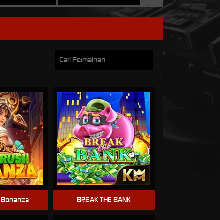
IDR
1,312,000.00
Mahjong Ways
bm****l
IDR
1,258,620.00
Gates of Olympus 1000
i***g
IDR
975,680.00
Gates of Olympus™
amri1****6
IDR
777,400.00
Gates of Olympus Super Scatter
t****n
IDR
553,800.00
Gates of Olympus Super Scatter
bm****l
IDR
480,780.00
Gates of Olympus 1000
h Bonanza
BREAK THE BANK
bm****l
IDR
440,220.00