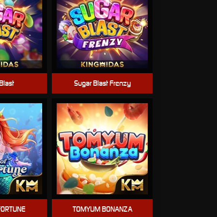
Blast
Sugar Blast Frenzy
 FORTUNE
TOMYUM BONANZA