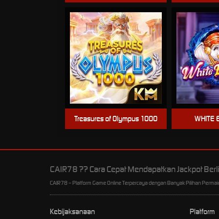
Treasures of Olympus 1000
WHITE 
CAIR78 ?? Cara Cepat Mendapatkan Jackpot Berli
CAIR78 – Platform Game Online Terpercaya dengan Banyak Pilihan Per
Kebijaksanaan
Platform