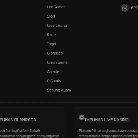
Hot Games
+62
Slots
Live Casino
Race
Togel
Olahraga
Crash Game
Arcade
E-Sports
Sabung Ayam
RUHAN OLAHRAGA
TARUHAN LIVE KASINO
ook Gaming Platform Terbaik
Platform Pilihan bagi perusahaan-perusa
kan lebih banyak game, odds yang lebih
terbaik di dunia, dengan pilihan variasi g