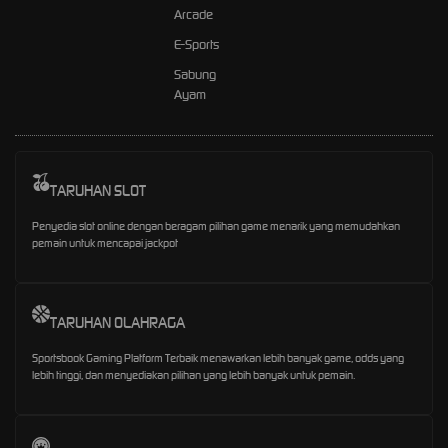
Arcade
E-Sports
Sabung
Ayam
TARUHAN SLOT
Penyedia slot online dengan beragam pilihan game menarik yang memudahkan
pemain untuk mencapai jackpot
TARUHAN OLAHRAGA
Sportsbook Gaming Platform Terbaik menawarkan lebih banyak game, odds yang
lebih tinggi, dan menyediakan pilihan yang lebih banyak untuk pemain.