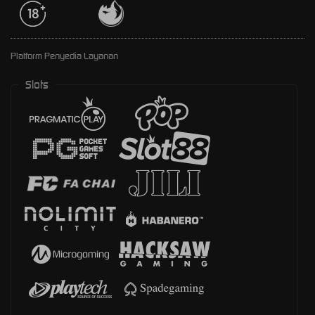
Platform Penyedia Layanan
Slots