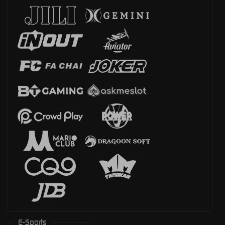
E-Sports