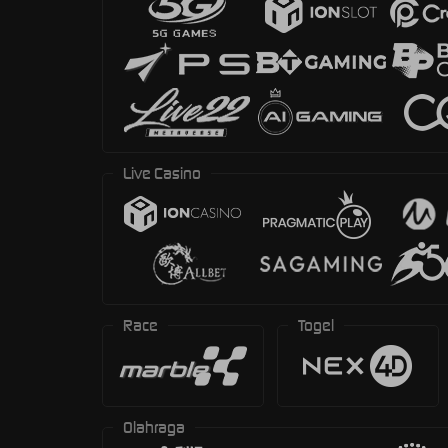
Live Casino
Race
Togel
Olahraga