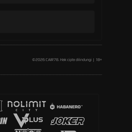
©2026 CAIR78. Hak cipta dilindungi | 18+