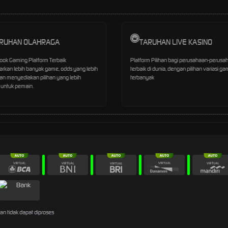
RUHAN OLAHRAGA
TARUHAN LIVE KASINO
ook Gaming Platform Terbaik
Platform Pilihan bagi perusahaan-perusa
kan lebih banyak game, odds yang lebih
terbaik di dunia, dengan pilihan variasi g
 dan menyediakan pilihan yang lebih
terbanyak
untuk pemain.
an tidak dapat diproses