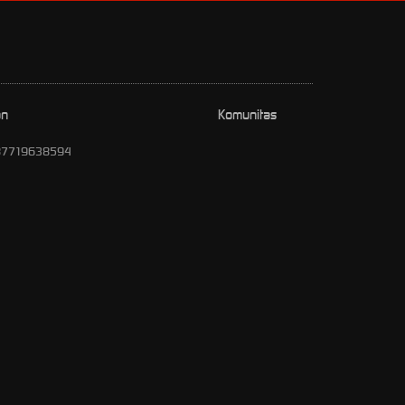
an
Komunitas
87719638594