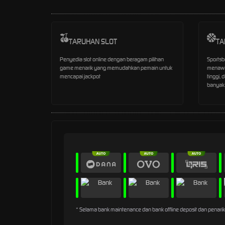
TARUHAN SLOT
TA
Penyedia slot online dengan beragam pilihan
Sportsb
game menarik yang memudahkan pemain untuk
menawar
mencapai jackpot
tinggi,
banyak 
* Selama bank maintenance dan bank offline deposit dan penarik