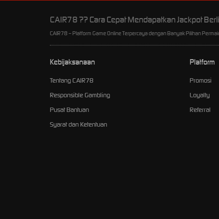
CAIR78 ?? Cara Cepat Mendapatkan Jackpot Berli
CAIR78 – Platform Game Online Terpercaya dengan Banyak Pilihan Per
Kebijaksanaan
Platform
Tentang CAIR78
Promosi
Responsible Gambling
Loyalty
Pusat Bantuan
Referral
Syarat dan Ketentuan