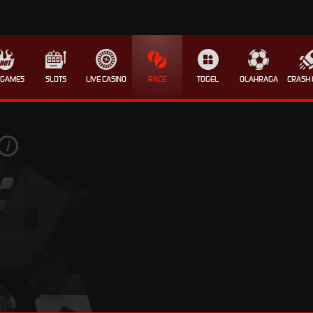
 GAMES
SLOTS
LIVE CASINO
RACE
TOGEL
OLAHRAGA
CRASH
i