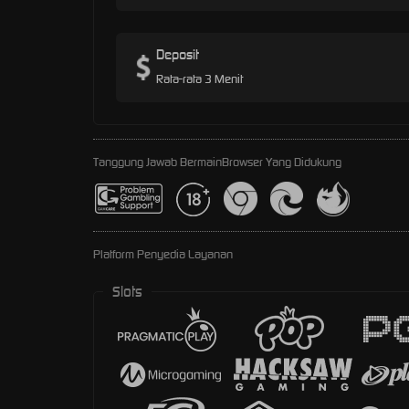
Deposit
Rata-rata 3 Menit
Tanggung Jawab Bermain
Browser Yang Didukung
Platform Penyedia Layanan
Slots