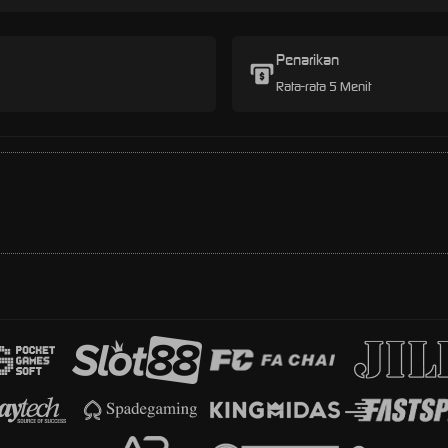
Penarikan
Rata-rata 5 Menit