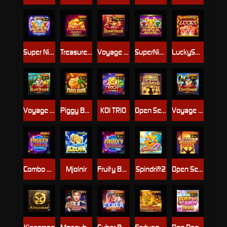
Super Niubi Fortune X-Huge
TreasureBowl
Voyage of Daring Queen X-Lock
SuperNiubi
LuckySeven
Voyage of Blast Raider X-Lock
Piggy Bank
KOI TRIO
Open Sesame
Voyage of Cryo Gunner X-Lock
Combo Fruity Bonanza Combo
Mjolnir
Fruity Bonanza
Spindrift2
Open Sesame Mega