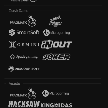
Crash Game
Arcade