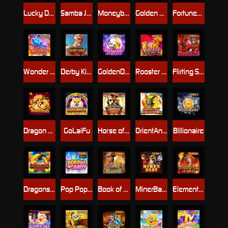
Lucky Dragons
Samba Jewel
Moneybags Man 2
Golden Goal
FortuneHorse
Wonder Elephant
Derby King
GoldenDisco
Rooster In Love
Flirting Scholar Tang
Dragon Soar
GoLaiFu
Horse of Bounty
OrientAnimals
Billionaire
DragonsGate
Pop Pop Candy
Book of Mystery
MinerBabe
Elemental Link Fire