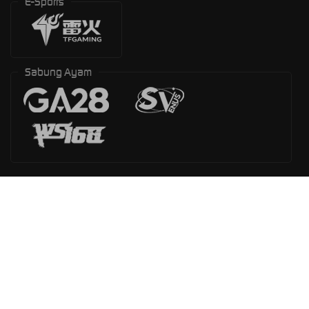
E-Sports
Sabung Ayam