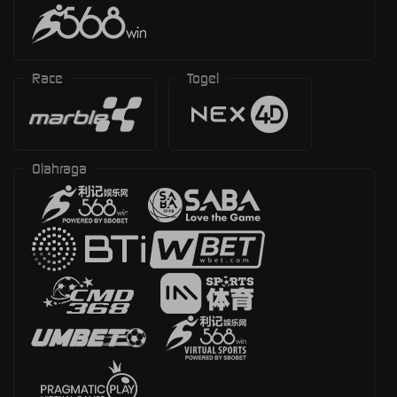
Race
Togel
Olahraga