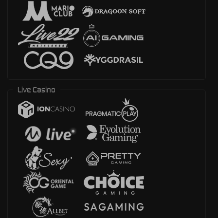
Live Casino