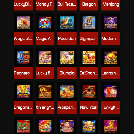
LuckyDiamond
Money Tree - Hyper Wild
Bull Treasure
Dragon
Mahjong
Ways of the Holy Horse
Magic Ace
Poseidon
Olympian Temple
Modern Gods
Ragnarok : Thor VS Loki
Lucky Elephant X-Huge
Olympig
CaiShen Coming
LanternWealth
DragonsWorld
XiYangYang
Prosperity Tiger
New Year
FunkyKingKong