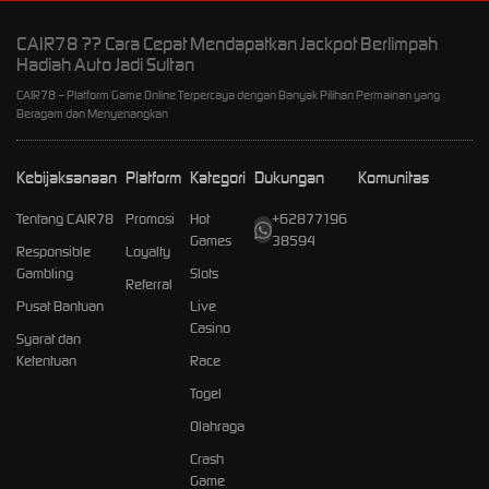
CAIR78 ?? Cara Cepat Mendapatkan Jackpot Berlimpah
Hadiah Auto Jadi Sultan
CAIR78 – Platform Game Online Terpercaya dengan Banyak Pilihan Permainan yang
Beragam dan Menyenangkan
Kebijaksanaan
Platform
Kategori
Dukungan
Komunitas
Tentang CAIR78
Promosi
Hot
+62877196
Games
38594
Responsible
Loyalty
Gambling
Slots
Referral
Pusat Bantuan
Live
Casino
Syarat dan
Ketentuan
Race
Togel
Olahraga
Crash
Game