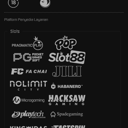
Platform Penyedia Layanan
Slots