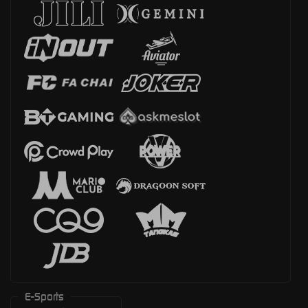
E-Sports