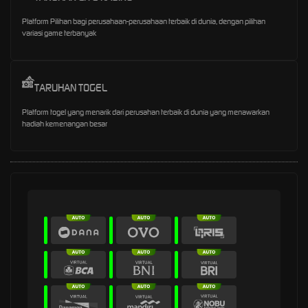
Platform Pilihan bagi perusahaan-perusahaan terbaik di dunia, dengan pilihan
variasi game terbanyak
TARUHAN TOGEL
Platform togel yang menarik dari perusahan terbaik di dunia yang menawarkan
hadiah kemenangan besar