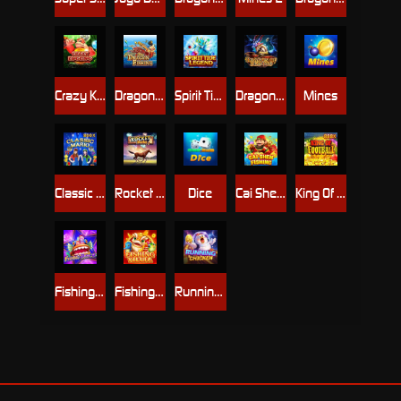
Crazy King Kong
Dragon Fishing
Spirit Tide Legend
Dragon of Demons
Mines
Classic Mario
Rocket Derby
Dice
Cai Shen Fishing
King Of Football
Fishing Disco
Fishing YiLuFa
Running Chicken