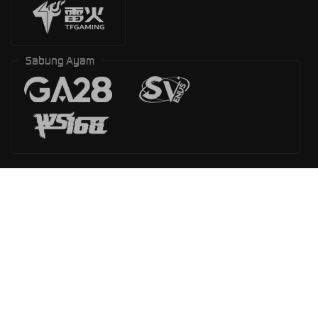
Sabung Ayam