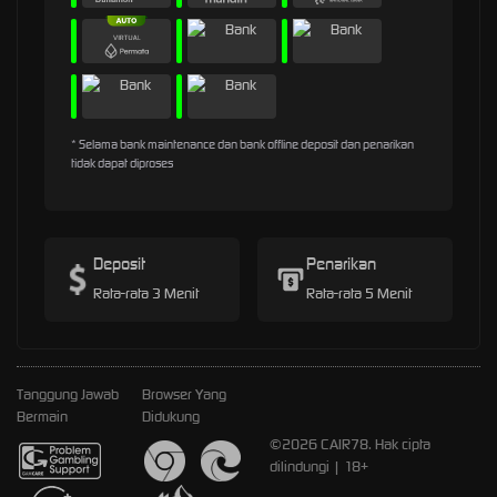
* Selama bank maintenance dan bank offline deposit dan penarikan
tidak dapat diproses
Deposit
Penarikan
Rata-rata 3 Menit
Rata-rata 5 Menit
Tanggung Jawab
Browser Yang
Bermain
Didukung
©2026 CAIR78. Hak cipta
dilindungi | 18+