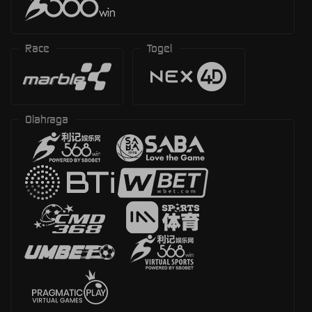
Race
Togel
Olahraga