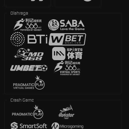
Olahraga
Crash Game