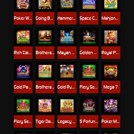
Poker Ways
Going Bananas Inc
Hammer of Thunder
Space Conquest
Mahjong Riches
Rich Caishen
Brothers kingdom
Mayan Gems
Golden Lotus SE
Royal Paws Maxways
Gold Panther
Brothers Kingdom 2
Gold Rush Cowboys
Fiery Sevens Hot 5
Mega 7
Fiery Sevens Hot 50
Tiger Dance
Legacy of Ramakien
5 Fortune Dragons
Poker Maxways