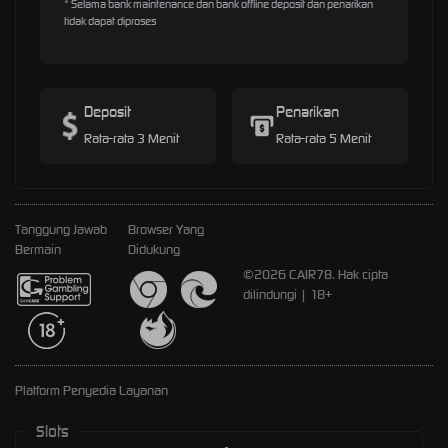
* Selama bank maintenance dan bank offline deposit dan penarikan
tidak dapat diproses
Deposit
Penarikan
Rata-rata 3 Menit
Rata-rata 5 Menit
Tanggung Jawab
Browser Yang
Bermain
Didukung
©2026 CAIR78. Hak cipta
dilindungi | 18+
Platform Penyedia Layanan
Slots