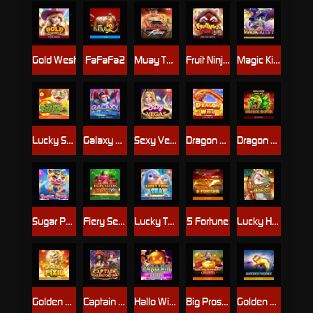
Gold West
FaFaFa2
Muay Thai Fighter
Fruit Ninja Fury
Magic Kitty
Lucky Snake Wheel
Galaxy Guardian
Sexy Vegas
Dragon Wish
Dragon Empire
Sugar Party
Fiery Sevens Hot 20
Lucky Twin Sea
5 Fortune
Lucky Horse
Golden Pixiu
Captain Golds Fortune
Hallo Win Party
Big Prosperity SA
Golden Whale