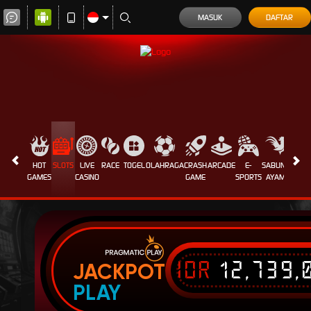
MASUK
DAFTAR
HOT
SLOTS
LIVE
RACE
TOGEL
OLAHRAGA
CRASH
ARCADE
E-
SABUNG
PROM
GAMES
CASINO
GAME
SPORTS
AYAM
IDR
12,739,
JACKPOT
PLAY