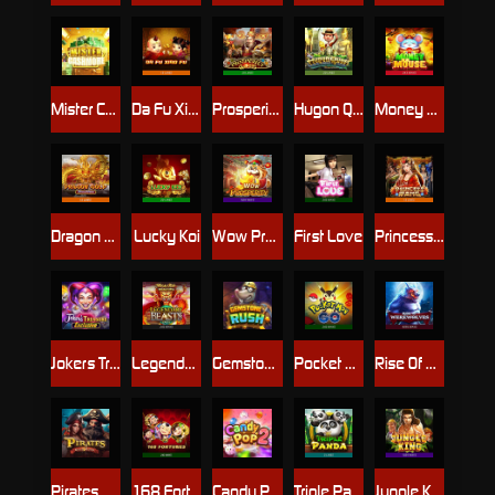
Mister Cashmore
Da Fu Xiao Fu
Prosperity Gods
Hugon Quest
Money Mouse
Dragon Gold SA
Lucky Koi
Wow Prosperity
First Love
Princess Wang
Jokers Treasure Exclusive
Legendary Beasts Saga
Gemstone Rush
Pocket Mon Go
Rise Of Werewolves
Pirates Gold Rush
168 Fortunes
Candy Pop 2
Triple Panda
Jungle King