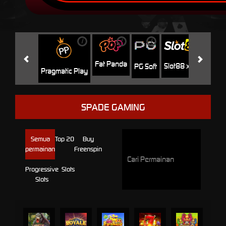
i
i
i
i
i
Facha
Fat Panda
Slot88 x PP
PG Soft
Pragmatic Play
SPADE GAMING
Semua
Top 20
Buy
permainan
Freenspin
Progressive
Slots
Slots