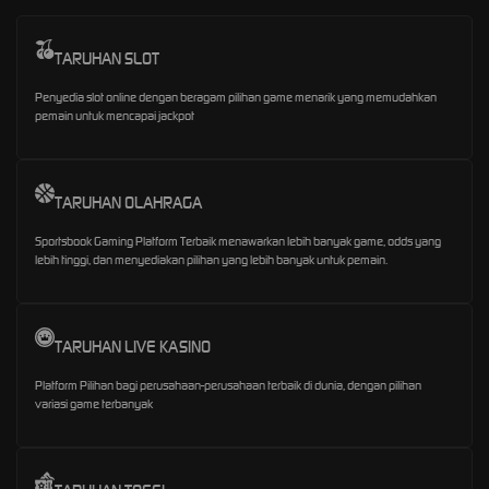
TARUHAN SLOT
Penyedia slot online dengan beragam pilihan game menarik yang memudahkan
pemain untuk mencapai jackpot
TARUHAN OLAHRAGA
Sportsbook Gaming Platform Terbaik menawarkan lebih banyak game, odds yang
lebih tinggi, dan menyediakan pilihan yang lebih banyak untuk pemain.
TARUHAN LIVE KASINO
Platform Pilihan bagi perusahaan-perusahaan terbaik di dunia, dengan pilihan
variasi game terbanyak