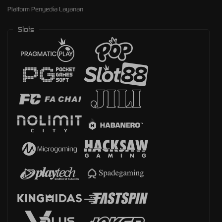
Platform Penyedia Layanan
Slots