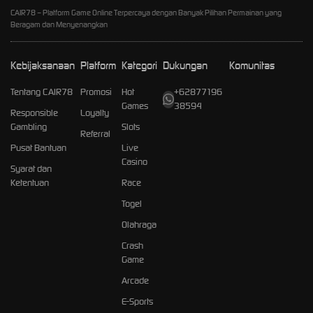
CAIR78 – Platform Game Online Terpercaya dengan Banyak Pilihan Permainan yang
Beragam dan Menyenangkan
Kebijaksanaan
Platform
Kategori
Dukungan
Komunitas
Tentang CAIR78
Promosi
Hot
+62877196
Games
38594
Responsible
Loyalty
Gambling
Slots
Referral
Pusat Bantuan
Live
Casino
Syarat dan
Ketentuan
Race
Togel
Olahraga
Crash
Game
Arcade
E-Sports