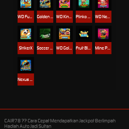
WD FuWa Fishing
Golden Tyrant Fishing
WD King Kong Fishing
Plinko Pop
WD Nezha Fishing Legend
StrikerX
Soccer Striker
WD Gold Blast Fishing
Fruit Blast
Mine Pop
Nexus Golden Tyrant
CAIR78 ?? Cara Cepat Mendapatkan Jackpot Berlimpah
Hadiah Auto Jadi Sultan