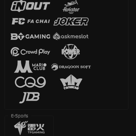
E-Sports