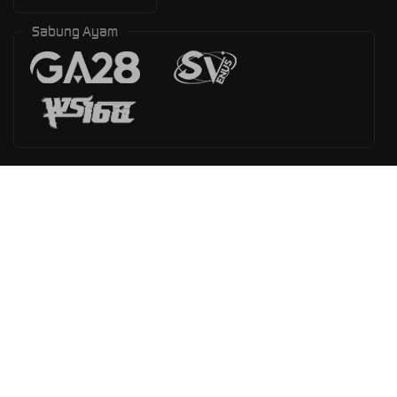
Sabung Ayam