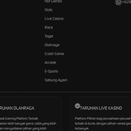
Hot Games
+62
Slots
Live Casino
Race
Togel
Olahraga
Crash Game
Arcade
E-Sports
Sabung Ayam
RUHAN OLAHRAGA
TARUHAN LIVE KASINO
ook Gaming Platform Terbaik
Platform Pilihan bagi perusahaan-perusa
kan lebih banyak game, odds yang lebih
terbaik di dunia, dengan pilihan variasi g
 dan menyediakan pilihan yang lebih
terbanyak