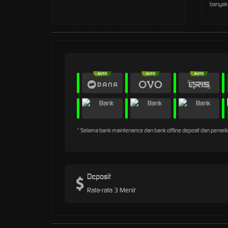
banyak 
* Selama bank maintenance dan bank offline deposit dan penarik
Deposit
Rata-rata 3 Menit