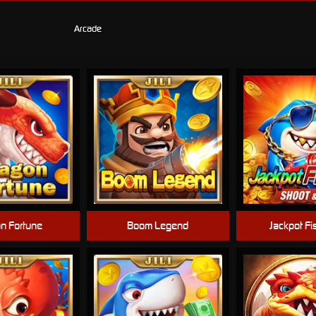
Arcade
n Fortune
Boom Legend
Jackpot Fi