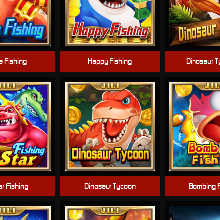
 Fishing
Happy Fishing
Dinosaur T
tar Fishing
Dinosaur Tycoon
Bombing F