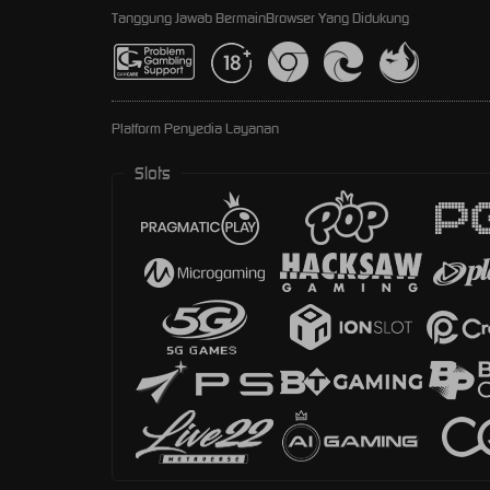
Tanggung Jawab Bermain
Browser Yang Didukung
Platform Penyedia Layanan
Slots