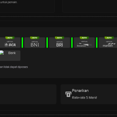
untuk pemain.
an tidak dapat diproses
Penarikan
Rata-rata 5 Menit