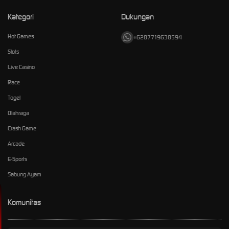
Kategori
Dukungan
Hot Games
+6287719638594
Slots
Live Casino
Race
Togel
Olahraga
Crash Game
Arcade
E-Sports
Sabung Ayam
Komunitas