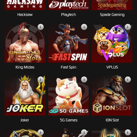
Hacksaw
Playtech
Spade Gaming
i
i
i
King Midas
Fast Spin
VPLUS
i
i
i
Joker
5G Games
ION Slot
i
i
i