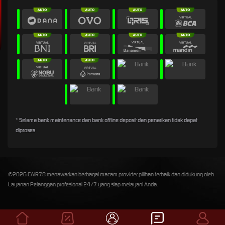
* Selama bank maintenance dan bank offline deposit dan penarikan tidak dapat
diproses
©2026 CAIR78 menawarkan berbagai macam provider pilihan terbaik dan didukung oleh
Layanan Pelanggan profesional 24/7 yang siap melayani Anda.